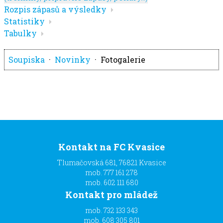
arrow_right
Rozpis zápasů a výsledky
arrow_right
Statistiky
arrow_right
Tabulky
Soupiska
·
Novinky
·
Fotogalerie
Kontakt na FC Kvasice
Tlumačovská 681, 76821 Kvasice
mob. 777 161 278
mob. 602 111 680
Kontakt pro mládež
mob. 732 133 343
mob. 608 305 801