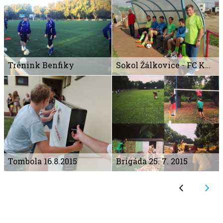
Trénink Benfiky
Sokol Žálkovice - FC Kvasice "A"
Tombola 16.8.2015
Brigáda 25. 7. 2015
arrow_back_ios
arrow_forward_ios