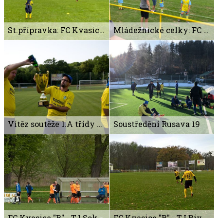
St.přípravka: FC Kvasice - FC Morkovice
Mládežnické celky: FC Kvasice - FC Koryčany
Vítěz soutěže 1.A třídy sk.B
Soustředění Rusava 19
FC Kvasice "B" - TJ Sokol Dřínov
FC Kvasice "B" - TJ Bivoj Bařice