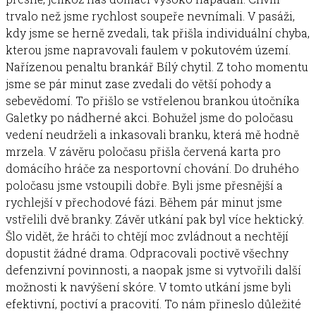
trvalo než jsme rychlost soupeře nevnímali. V pasáži,
kdy jsme se herně zvedali, tak přišla individuální chyba,
kterou jsme napravovali faulem v pokutovém území.
Nařízenou penaltu brankář Bílý chytil. Z toho momentu
jsme se pár minut zase zvedali do větší pohody a
sebevědomí. To přišlo se vstřelenou brankou útočníka
Galetky po nádherné akci. Bohužel jsme do poločasu
vedení neudrželi a inkasovali branku, která mě hodně
mrzela. V závěru poločasu přišla červená karta pro
domácího hráče za nesportovní chování. Do druhého
poločasu jsme vstoupili dobře. Byli jsme přesnější a
rychlejší v přechodové fázi. Během pár minut jsme
vstřelili dvě branky. Závěr utkání pak byl více hektický.
Šlo vidět, že hráči to chtějí moc zvládnout a nechtějí
dopustit žádné drama. Odpracovali poctivě všechny
defenzivní povinnosti, a naopak jsme si vytvořili další
možnosti k navýšení skóre. V tomto utkání jsme byli
efektivní, poctiví a pracovití. To nám přineslo důležité