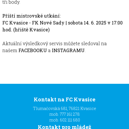
tři body.
Příští mistrovské utkání:
FC Kvasice - FK Nové Sady | sobota 14. 6. 2025 v 17:00
hod. (hřiště Kvasice)
Aktuální výsledkový servis můžete sledoval na
našem
FACEBOOKU
a
INSTAGRAMU
.
Kontakt na FC Kvasice
Tlumačovská 681, 76821 Kvasice
mob. 777 161 278
mob. 602 111 680
Kontakt pro mládež