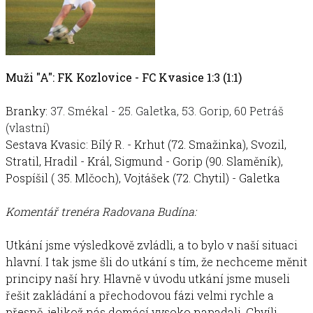
Muži "A": FK Kozlovice - FC Kvasice 1:3 (1:1)
Branky:
37. Smékal - 25. Galetka, 53. Gorip, 60 Petráš
(vlastní)
Sestava Kvasic: Bílý R. - Krhut (72. Smažinka), Svozil,
Stratil, Hradil - Král, Sigmund - Gorip (90. Slaměník),
Pospíšil ( 35. Mlčoch), Vojtášek (72. Chytil) - Galetka
Komentář trenéra Radovana Budína:
Utkání jsme výsledkově zvládli, a to bylo v naší situaci
hlavní. I tak jsme šli do utkání s tím, že nechceme měnit
principy naší hry. Hlavně v úvodu utkání jsme museli
řešit zakládání a přechodovou fázi velmi rychle a
přesně, jelikož nás domácí vysoko napadali. Chvíli