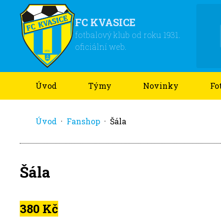
FC KVASICE
fotbalový klub od roku 1931.
oficiální web.
Úvod
Týmy
Novinky
Fo
Úvod
·
Fanshop
·
Šála
Šála
380 Kč